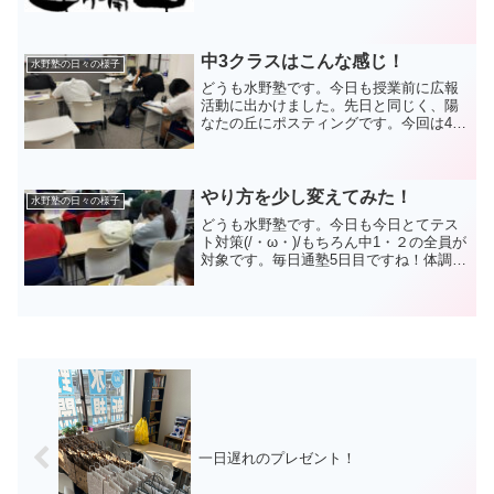
に夕方から校舎に。まずは、隅々まで掃
除(^_^)/本来は年末にすべきだったんです
が、なかなか忙しく、このタイミングと
なってしま...
中3クラスはこんな感じ！
水野塾の日々の様子
どうも水野塾です。今日も授業前に広報
活動に出かけました。先日と同じく、陽
なたの丘にポスティングです。今回は40
度近い炎天下(・_・;)車の外気温の表示に
テンションが上がり写真を撮っておきま
した(+_+)2時間くらいで500件をテクテク
と歩き...
やり方を少し変えてみた！
水野塾の日々の様子
どうも水野塾です。今日も今日とてテス
ト対策(/・ω・)/もちろん中1・２の全員が
対象です。毎日通塾5日目ですね！体調を
崩してしばらくお休みしていた生徒が復
帰してくれました！とても嬉しかったで
すね～☆Mさん、Yくん、Sさんお帰りな
さい。そして...
一日遅れのプレゼント！