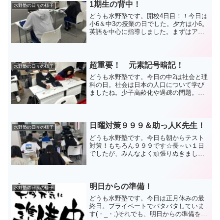
1期生の背中！
水野塾の日々の様子
どうも水野塾です。開校4日目！！今日は
小6＆中3の授業の日でした。夕方は小6。
英語を中心に指導しました。まずはアル
ファベットの確認から。2人ともすごく丁
寧に書けていました。タイムアタックで
ゲーム感覚で盛り上がりました(^_^)/ばっ
ちりクリ...
超重要！ 元素記号暗記！
水野塾の日々の様子
どうも水野塾です。今日の中2は社会と理
科の日。社会は日本の人口について学び
ましたね。少子高齢化や過疎の問題。こ
れからの日本が抱える深刻な問題につい
ていろいろと考えました。生徒たちが大
人になるころにはますます大きな課題と
なるでしょう。真剣に話...
日曜対策９９９＆助っ人K先生！
水野塾の日々の様子
どうも水野塾です。今日も朝からテスト
対策！もちろん９９９です☆長～い１日
でしたが、みんなよく頑張りぬきました
ね(^_^)/とても立派でしたよ。2日間全て
のコマに参加した生徒が5人。990分の勉
強をこなしました。お疲れさまでした
(>_<)この...
明日からの準備！
水野塾の日々の様子
どうも水野塾です。今日は正月休みの最
終日。プライベートでバタバタしていま
す(・_・;)それでも、明日からの準備をし