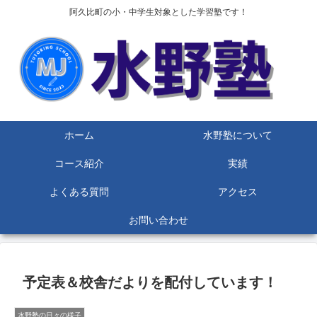
阿久比町の小・中学生対象とした学習塾です！
ホーム
水野塾について
コース紹介
実績
よくある質問
アクセス
お問い合わせ
予定表＆校舎だよりを配付しています！
水野塾の日々の様子