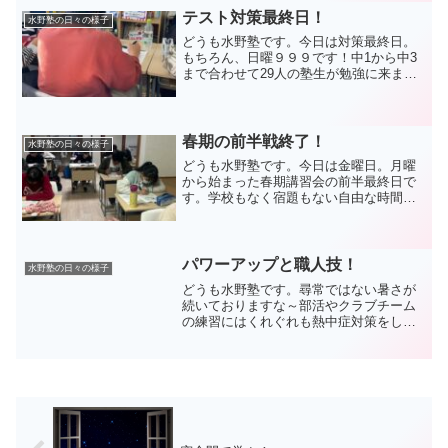
きました！特...
テスト対策最終日！
水野塾の日々の様子
どうも水野塾です。今日は対策最終日。
もちろん、日曜９９９です！中1から中3
まで合わせて29人の塾生が勉強に来まし
た！その全員の今日の様子がコチラです
(^_^)/ 中には2週間、全てのコマに参加し
た生徒も(>_<)全66時間！！！その他の生
徒...
春期の前半戦終了！
水野塾の日々の様子
どうも水野塾です。今日は金曜日。月曜
から始まった春期講習会の前半最終日で
す。学校もなく宿題もない自由な時間が
多い春休み。週に4回のカリキュラムで学
習から離れないようにしています。さら
に中学生以上は予習をバンバン行ってい
ます。みんなこの1週間...
パワーアップと職人技！
水野塾の日々の様子
どうも水野塾です。尋常ではない暑さが
続いておりますな～部活やクラブチーム
の練習にはくれぐれも熱中症対策をして
臨んでくださいね。私も最近行ったゴル
フでフラフラになりました(・_・;)そんな
中、水野塾はエアコンを2台追加して涼し
さバッチリ(^_...