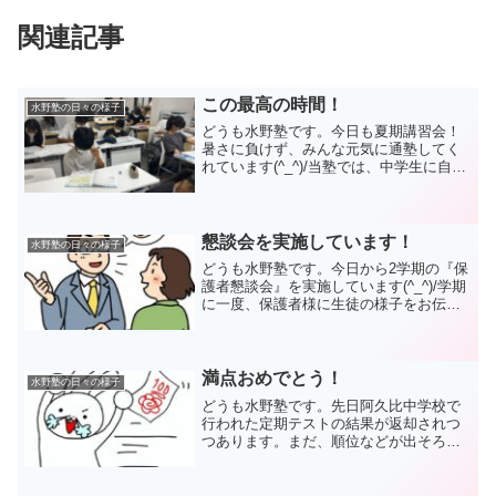
関連記事
この最高の時間！
水野塾の日々の様子
どうも水野塾です。今日も夏期講習会！
暑さに負けず、みんな元気に通塾してく
れています(^_^)/当塾では、中学生に自学
の時間を設定しています。中3は夜の3時
間、中1・２は授業の前後の30分。この時
間は中学生の全生徒が校舎にいることと
なります。...
懇談会を実施しています！
水野塾の日々の様子
どうも水野塾です。今日から2学期の『保
護者懇談会』を実施しています(^_^)/学期
に一度、保護者様に生徒の様子をお伝え
する、とても大切な機会。今回もたくさ
んの有意義なお話をすることが出来てい
ます！お伝えしたいことが多くて、つい
つい話が長くな...
満点おめでとう！
水野塾の日々の様子
どうも水野塾です。先日阿久比中学校で
行われた定期テストの結果が返却されつ
つあります。まだ、順位などが出そろっ
ていないため、総評は後日にしますが、
とても嬉しい結果が出ました(^_^)/ある生
徒がある教科で見事に100点満点を取って