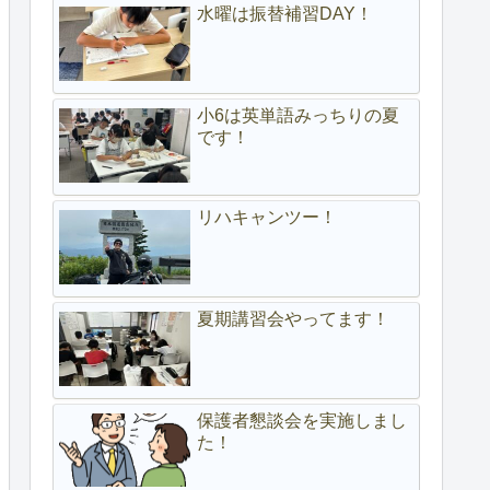
水曜は振替補習DAY！
小6は英単語みっちりの夏
です！
リハキャンツー！
夏期講習会やってます！
保護者懇談会を実施しまし
た！