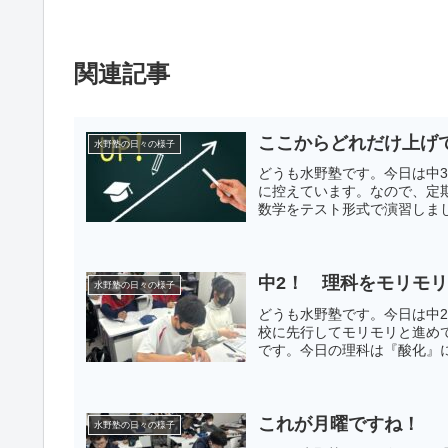
関連記事
ここからどれだけ上げ
水野塾の日々の様子
どうも水野塾です。今日は中
に控えています。なので、定
数学をテスト形式で演習しました
中2！ 理科をモリモ
水野塾の日々の様子
どうも水野塾です。今日は中
校に先行してモリモリと進め
です。今日の理科は『酸化』に
これが月曜ですね！
水野塾の日々の様子