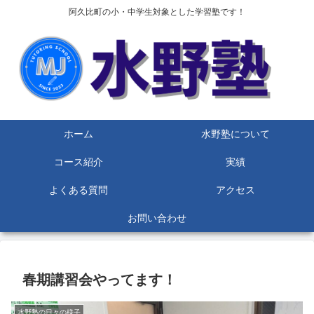
阿久比町の小・中学生対象とした学習塾です！
ホーム
水野塾について
コース紹介
実績
よくある質問
アクセス
お問い合わせ
春期講習会やってます！
水野塾の日々の様子