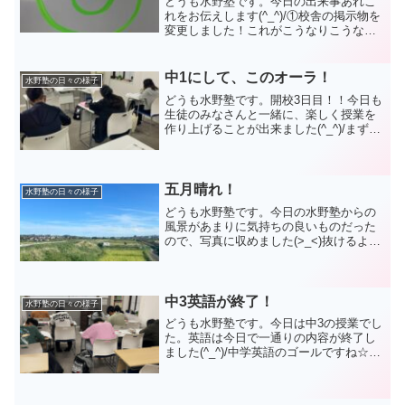
どうも水野塾です。今日の出来事あれこ
れをお伝えします(^_^)/①校舎の掲示物を
変更しました！これがこうなりこうなり
ました！2学期からの新規入塾生募集の案
内です☆一緒に頑張る仲間をお待ちして
おります(/・ω・)/②ホワイトボード用の
中1にして、このオーラ！
水野塾の日々の様子
蛍光マー...
どうも水野塾です。開校3日目！！今日も
生徒のみなさんと一緒に、楽しく授業を
作り上げることが出来ました(^_^)/まずは
夕方、ジュニアクラスからのスタートで
す。初めて参加してくれたメンバーが3人
いました。新小3が2人、新小5が1人。前
学年の算...
五月晴れ！
水野塾の日々の様子
どうも水野塾です。今日の水野塾からの
風景があまりに気持ちの良いものだった
ので、写真に収めました(>_<)抜けるよう
な青空！春の陽気が最高でしたね☆こん
な日はバイクで出勤するようにしていま
す。ただの通勤に気分が上がるなんてお
得な感じがしますね...
中3英語が終了！
水野塾の日々の様子
どうも水野塾です。今日は中3の授業でし
た。英語は今日で一通りの内容が終了し
ました(^_^)/中学英語のゴールですね☆ひ
とまずは、おめでとう。ここからは定期
テストの対策をしながら、入試を見据え
て長文を読み込んでいきましょう！さら