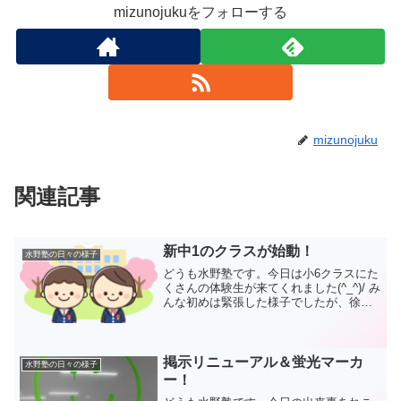
mizunojukuをフォローする
mizunojuku
関連記事
新中1のクラスが始動！
水野塾の日々の様子
どうも水野塾です。今日は小6クラスにた
くさんの体験生が来てくれました(^_^)/ み
んな初めは緊張した様子でしたが、徐々
に慣れてきてたくさんの笑顔を見せてく
れました。授業の導入での中学校のいろ
いろな話にも、自分の意見をたくさん出
してくれまし...
掲示リニューアル＆蛍光マーカ
水野塾の日々の様子
ー！