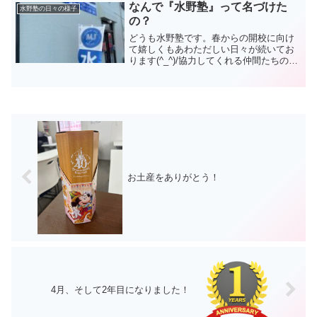
なるレベルアッ...
なんで『水野塾』って名づけた
水野塾の日々の様子
の？
どうも水野塾です。春からの開校に向け
て嬉しくもあわただしい日々が続いてお
ります(^_^)/協力してくれる仲間たちの存
在に感謝感謝です☆今日は水野塾の名前
についてお話をしますね。新規開校する
のにあたって、塾の名前はすごく大切で
すよね。これから...
お土産をありがとう！
4月、そして2年目になりました！