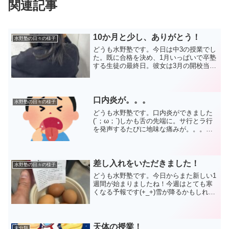
関連記事
10か月と少し、ありがとう！
水野塾の日々の様子
どうも水野塾です。今日は中3の授業でし
た。既に合格を決め、1月いっぱいで卒塾
する生徒の最終日。彼女は3月の開校当初
から水野塾に通ってくれました。すごく
真面目に毎回の授業を受けました(^_^)/笑
い出すとツボに入ってしまい、なかなか
おさまらな...
口内炎が。。。
水野塾の日々の様子
どうも水野塾です。口内炎ができました
(´；ω；`)しかも舌の先端に。サ行とラ行
を発声するたびに地味な痛みが。。。食
生活に偏りがあるのがいけないのかな
ぁ。チーズハンバーグカレーがよくなか
ったか。野菜と果物を普段より多く摂ろ
うと思います。たぶん...
差し入れをいただきました！
水野塾の日々の様子
どうも水野塾です。今日からまた新しい1
週間が始まりましたね！今週はとても寒
くなる予報です(+_+)雪が降るかもしれな
いようですよ。。。特に受験生の皆さん
は、風邪をひかないように気をつけてく
ださいね！明日からは、私立高校一般入
試が控えています...
天体の授業！
未分類