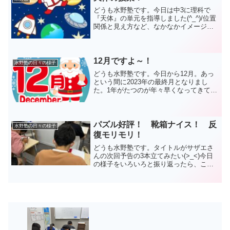
どうも水野塾です。今日は中3に理科で
『天体』の単元を指導しました(^_^)/位置
関係と見え方など、なかなかイメージす
るのが難しいところです。授業をする
際、難しい内容ほど飽きさせない工夫を
と考えています。とてもたくさん笑いが
起こる、楽しい展開...
12月ですよ～！
水野塾の日々の様子
どうも水野塾です。今日から12月。あっ
という間に2023年の最終月となりまし
た。1年がたつのが年々早くなってきてい
るように感じます(・_・;)やり残したこと
は無いかい？悔いなく1年は過ごせたか
い？自分自身にそう問いかけながら、残
りの1か月も...
パズル好評！ 靴箱ナイス！ 反
水野塾の日々の様子
復モリモリ！
どうも水野塾です。タイトルがサザエさ
んの次回予告の3本立てみたい(>_<)今日
の様子をいろいろと振り返ったら、こん
なタイトルとなりました。①パズルが好
評です(^_^)/先日購入したジュニア向けの
新アイテムです。小学生だけでなく、中
学生もみん...