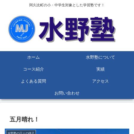
阿久比町の小・中学生対象とした学習塾です！
ホーム
水野塾について
コース紹介
実績
よくある質問
アクセス
お問い合わせ
五月晴れ！
水野塾の日々の様子