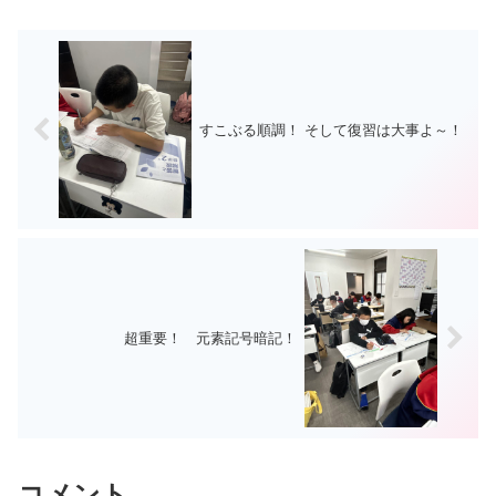
んの宿...
すこぶる順調！ そして復習は大事よ～！
超重要！ 元素記号暗記！
コメント