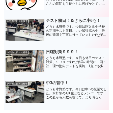
さんの質問を生徒たちに投げかけていま
す。一緒に授業を作り上げている感じが
好きなんですよね～(^_^)/ さらに、みんな
に参加している感じを持ってもらいたい
思いも。眠く...
テスト前日！＆さらに小6も！
水野塾の日々の様子
どうも水野塾です。今日は阿久比中学校
の定期テスト前日。いい緊張感の中、最
後の確認を丁寧に行っていました(^_^)/プ
ラスアルファの時間も充実していまし
た。中1では居残り組がたくさん出てきま
したし、中3も夕方＆居残りで時間をたっ
ぷり確保しまし...
日曜対策９９９！
水野塾の日々の様子
どうも水野塾です。今日も休日のテスト
対策、９９９です(^_^)/昼の時間に、国・
社・理の塾内テストを実施。1点でも多く
取ってやると気合いの入った取り組みで
した！こんな感じ。 みんな、お疲れさ
までした☆さて、爆速で採点したいと思
います(/...
中3の背中！
水野塾の日々の様子
どうも水野塾です。今日は中3の授業でし
た。水野塾の1期生となるメンバーです！
この夏から人数も増えて、より明るく楽
しくなりました(^_^)/中3は2学期から授業
回数が増え、週に4回、12時間の通塾とな
っています。それに加えて、毎週たくさ