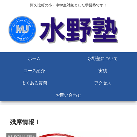
阿久比町の小・中学生対象とした学習塾です！
ホーム
水野塾について
コース紹介
実績
よくある質問
アクセス
お問い合わせ
残席情報！
水野塾の日々の様子