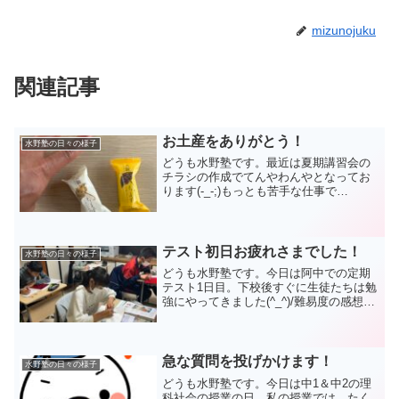
mizunojuku
関連記事
お土産をありがとう！
水野塾の日々の様子
どうも水野塾です。最近は夏期講習会の
チラシの作成でてんやわんやとなってお
ります(-_-;)もっとも苦手な仕事で
す。。。それでもやるしかないですよね
(/・ω・)/生徒たちの勉強に負けないよ
う、自分を奮い立たせて頑張ります☆中1
のMさんからお土...
テスト初日お疲れさまでした！
水野塾の日々の様子
どうも水野塾です。今日は阿中での定期
テスト1日目。下校後すぐに生徒たちは勉
強にやってきました(^_^)/難易度の感想は
人によって色々といったところ。それよ
りも明日のテストに向けての準備を始め
ていきましたね。次を見据えるいい姿勢
ですね！今日の...
急な質問を投げかけます！
水野塾の日々の様子
どうも水野塾です。今日は中1＆中2の理
科社会の授業の日。私の授業では、たく