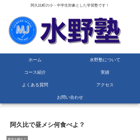
阿久比町の小・中学生対象とした学習塾です！
ホーム
水野塾について
コース紹介
実績
よくある質問
アクセス
お問い合わせ
阿久比で昼メシ何食べよ？
教室を離れて