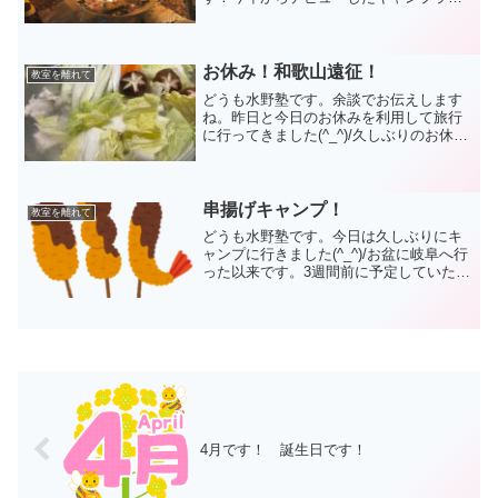
フ。毎度毎度楽しい時間を過ごす事が出
来ていました。日々の仕事のいいリフレ
ッシュになっていましたね☆ものすごく
寒い時期になってき...
お休み！和歌山遠征！
教室を離れて
どうも水野塾です。余談でお伝えします
ね。昨日と今日のお休みを利用して旅行
に行ってきました(^_^)/久しぶりのお休み
でのんびりできましたね！ゴルフして、
クエ料理を食べて、大満足の旅でした☆
ゴルフは散々(´；ω；`)料理は最高(>_<)...
串揚げキャンプ！
教室を離れて
どうも水野塾です。今日は久しぶりにキ
ャンプに行きました(^_^)/お盆に岐阜へ行
った以来です。3週間前に予定していたキ
ャンプは、あいにくの雨で中止(´；ω；`)
その分、期待度は上がっています。今回
の目玉は串揚げ☆揚げたてをお酒と共に
ガッツリ...
4月です！ 誕生日です！