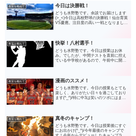
今日は決勝戦！
教室を離れて
どうも水野塾です。余談でお届けします
(>_<)今日は高校野球の決勝戦！仙台育英
VS慶應。注目度の高い一戦となりまし
た！中2のOくんとSくんは観戦しに行く
ようです(^_^)/うらやましいですね☆思う
存分に楽しんできてください(/・ω・)/さ
て...
快挙！八村選手！
教室を離れて
どうも水野塾です。今日は授業はお休
み。でしたが、中間テストを直前に控え
ている中学校があるので、午前中に開校
し、質疑応答をしました。直前での課題
発見が出来ましたね(^_^)/とても高い集中
力が良かったですよ☆テスト本番まであ
と少し。最後まで頑...
漫画のススメ！
教室を離れて
どうも水野塾です。今日の授業もとても
楽しく、ありがたい日々を過ごしており
ます(^_^)/特に中3は笑いのツボにはまっ
てしまって大変でしたね(・_・;)今後も楽
しく、分かりやすく、通いたい塾である
ことを目指して頑張っていきます☆さ
て、今日は余...
真冬のキャンプ！
教室を離れて
どうも水野塾です。今日は授業後にすぐ
にお出かけ(^_^)/今年最後のキャンプで
す！今年からデビューしたキャンプライ