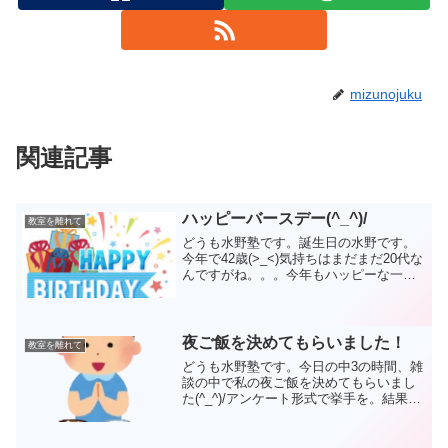
mizunojuku
関連記事
ハッピーバースデー(^_^)/
教室を離れて
どうも水野塾です。誕生日の水野です。
今年で42歳(>_<)気持ちはまだまだ20代な
んですがね。。。今年もハッピーな一年
になるよう毎日を大切に頑張っていきま
す☆今日という日、今年という一年はも
う二度と帰ってはこないですから。今が
一番若い！！！...
夜ご飯を決めてもらいました！
教室を離れて
どうも水野塾です。今日の中3の時間、雑
談の中で私の夜ご飯を決めてもらいまし
た(^_^)/アンケート形式で挙手を。結果、
今日の私の夜ご飯は、唐揚げ＆ポテトサ
ラダ＆冷ややっこ！帰りのコンビニで買
ってきました。冷ややっこはネギがなか