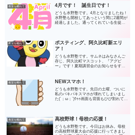
ったので諦めま...
4月です！ 誕生日です！
教室を離れて
どうも水野塾です。4月となりましたね！
水野塾も開校してあっという間に2週間が
経過しました。通ってくれている生徒と
保護者様のおかげで、日々の授業が出来
ています(^_^)/これからもよろしくお願い
します！！さて、春は何か新しいことを
始めるのにも...
ポスティング、阿久比町新エリ
教室を離れて
ア！
どうも水野塾です。サムネはみなさんご
存じ、阿久比町マスコット、『アグピ
ー』です！夏期講習会のお知らせをする
ポスティングがようやく終了しました
(>_<)今回は全部で1500部ほどを投函させ
ていただきました。最終日となった今日
NEWスマホ！
教室を離れて
は、200部くらい...
どうも水野塾です。先日の土曜、ついに
私のバキバキスマホが壊れてしまいまし
た(´；ω；`)ｳｩｩ画面も背面もひび割れてお
り、今までよく持ったほうだと思いま
す。最後は画面が一切反応しなくなり、
完全に詰みました。。。スマホがないと
どうしようもない...
高校野球！母校の応援！
教室を離れて
どうも水野塾です。今日はお休み。母校
の高校野球夏大会の応援に行ってきまし