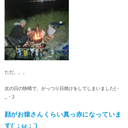
ただ。。。
次の日の快晴で、がっつり日焼けをしてしまいました(・
_・;)
顔がお猿さんくらい真っ赤になっていま
す(´；ω；`)