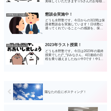
美味しくいただきます☆Sさんのお母様、
ありがとうございました！さらに今日が
最終授業だった中3のRくんからも。こち
らも大好物です(>_<)校舎で仕事の休憩時
懇談会実施中！
水野塾の日々の様子
間に美味...
どうも水野塾です。今日からの3日間は保
護者懇談会を実施しています！日頃塾に
通ってくれていることへの感謝を、保護
者の方に直接お伝えすることが出来て、
とても有意義な時間となりました。塾で
の様子やご家庭での様子。学習相談や今
後の課題。夏期講習会の...
2023年ラスト授業！
水野塾の日々の様子
どうも水野塾です。今日は2023年の最終
授業でした(^_^)/みなさん、4日連続の日
程を乗り越えましたね☆中3です！中1が
こちら！中2ですよ！小5もどうぞ！最終
日、みんな頑張っていました(/・ω・)/冬
期講習会の前半戦はこれで終了～次回は
来...
陽なたの丘にポスティング！