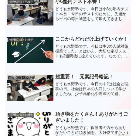
小6塾内テスト本番！
水野塾の日々の様子
どうも水野塾です。今日は小6の塾内テス
ト本番！今日のテストのために、先週か
ら平日の毎日通塾をして鍛えてきました
(/・ω・)/その成果を答案にぶつけまし
た。小6の真剣な様子がコチラ。 カッコ
いいですね～！結果は来週にお渡ししま
す。お楽しみ...
ここからどれだけ上げていくか！
水野塾の日々の様子
どうも水野塾です。今日は中3の入試対策
授業でした。とはいえ、大切な定期テス
トも2週間後に控えています。なので、定
期テストの範囲に該当する内容で、振り
返っていきました。英語と数学をテスト
形式で演習しました(^_^)/仕上がりはまだ
まだでしたね...
超重要！ 元素記号暗記！
水野塾の日々の様子
どうも水野塾です。今日の中2は社会と理
科の日。社会は日本の人口について学び
ましたね。少子高齢化や過疎の問題。こ
れからの日本が抱える深刻な問題につい
ていろいろと考えました。生徒たちが大
人になるころにはますます大きな課題と
なるでしょう。真剣に話...
頂き物をたくさん！ありがとうご
水野塾の日々の様子
ざいました！
どうも水野塾です。保護者の方からあり
がたいことに頂き物を。大好物です(>_<)