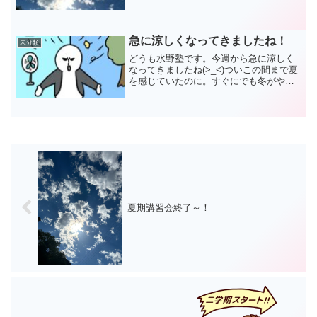
となりました。なかなかハードな日程の
全21回。みんな本当によく頑張って受講
してくれました(^_^)/いろいろな場面の写
真をもう...
急に涼しくなってきましたね！
未分類
どうも水野塾です。今週から急に涼しく
なってきましたね(>_<)ついこの間まで夏
を感じていたのに。すぐにでも冬がやっ
てきそうな気配。おい、秋さんや。どこ
に行ってんですか？こんな短い秋に、ス
ポーツも読書も食欲も全部はこなせない
ですよ(・_・;)...
夏期講習会終了～！