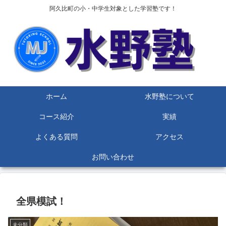
阿久比町の小・中学生対象とした学習塾です！
ホーム
水野塾について
コース紹介
実績
よくある質問
アクセス
お問い合わせ
全県模試！
未分類