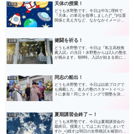
ほ...
天体の授業！
未分類
どうも水野塾です。今日は中3に理科で
『天体』の単元を指導しました(^_^)/位置
関係と見え方など、なかなかイメージす
るのが難しいところです。授業をする
際、難しい内容ほど飽きさせない工夫を
と考えています。とてもたくさん笑いが
起こる、楽しい展開...
健闘を祈る！
未分類
どうも水野塾です。今日は『私立高校推
薦入試』の当日！水野塾からは2人の塾生
が挑みます。朝8時。入試が始まる前にお
参りに行ってきました(^_^)/前職の時代か
ら、入試前には必ずこの神社にお参りに
来ています 健闘を祈ります！！！それで
は！
同志の船出！
未分類
どうも水野塾です。今日は以前ブログで
も掲載した、友人の塾のスタートイベン
トに参加！同じタイミングで開塾を決意
した同志の記念すべき船出(/・ω・)/応援
したい気持ち、競い合う気持ち、お互い
に刺激を与えていきたいです。今回のイ
ベントはワークショ...
夏期講習会終了～！
未分類
どうも水野塾です。今日は夏期講習会の
最終日。授業としてはこれでおしまいで
す(>_<)残すは明日の全県模試＆補習のみ