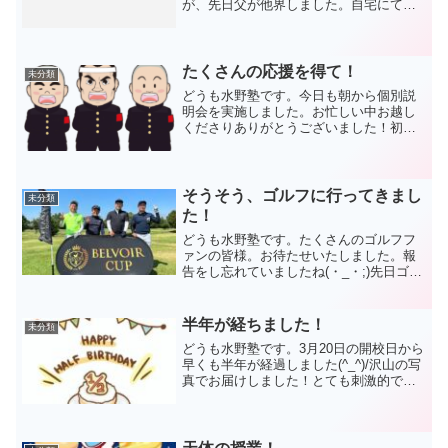
が、先日父が他界しました。自宅にて安
らかな最期を迎えました。その整理がつ
きましたので、また再開していきます。
悲しみはまだ癒えていませんが、生徒も
前では今まで通り明るく楽し...
たくさんの応援を得て！
未分類
どうも水野塾です。今日も朝から個別説
明会を実施しました。お忙しい中お越し
くださりありがとうございました！初め
ての塾で緊張した様子でしたが、すごく
話を真剣に聞いてくれ、とても嬉しく思
いました(^_^)/今日のお話をよく吟味して
いただけたらと思...
そうそう、ゴルフに行ってきまし
未分類
た！
どうも水野塾です。たくさんのゴルフフ
ァンの皆様。お待たせいたしました。報
告をし忘れていましたね(・_・;)先日ゴル
フのラウンドに行ってきましたよ☆暑す
ぎるくらいの最高の天気に恵まれ、気の
合う友人たちと楽しく回ってきました
半年が経ちました！
未分類
(^_^)/スコアは...
どうも水野塾です。3月20日の開校日から
早くも半年が経過しました(^_^)/沢山の写
真でお届けしました！とても刺激的で楽
しい、あっという間の日々でした。おか
げさまで、徐々に認知をしていただける
ようになりました。そして、ありがたい
ことに生徒数...