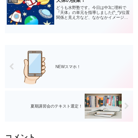
天体の授業！
未分類
どうも水野塾です。今日は中3に理科で
『天体』の単元を指導しました(^_^)/位置
関係と見え方など、なかなかイメージす
るのが難しいところです。授業をする
際、難しい内容ほど飽きさせない工夫を
と考えています。とてもたくさん笑いが
起こる、楽しい展開...
NEWスマホ！
夏期講習会のテキスト選定！
コメント