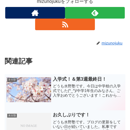
mizunojukuをフォローする
mizunojuku
関連記事
入学式！＆第3週最終日！
未分類
どうも水野塾です。今日は中学校の入学
式でした(^_^)/中学1年生のみなさん、ご
入学おめでとうございます！これから、
楽しく充実した3年間を過ごしてください
ね！そして今日は金曜日。1週間の締めの
日です。生徒のみなさん、保護者様のお
かげで、今週...
お久しぶりです！
未分類
どうも水野塾です。ブログの更新をして
いない日が続いていました。私事です