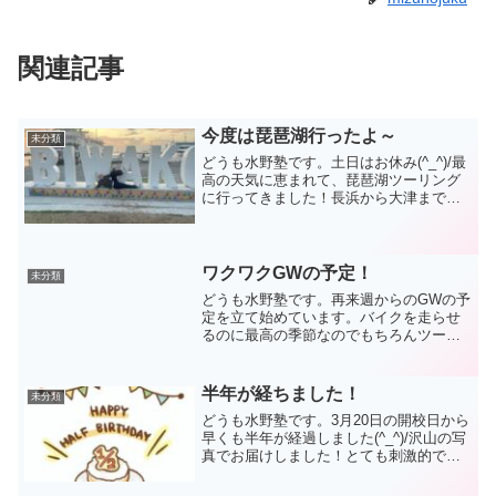
関連記事
今度は琵琶湖行ったよ～
未分類
どうも水野塾です。土日はお休み(^_^)/最
高の天気に恵まれて、琵琶湖ツーリング
に行ってきました！長浜から大津まで左
回り3分の2周くらい。めっちゃ楽しかっ
た～☆同伴ライダーとはぐれてしまい、
ガッツリ時間ロスのトラブルもありまし
たが(・_・;...
ワクワクGWの予定！
未分類
どうも水野塾です。再来週からのGWの予
定を立て始めています。バイクを走らせ
るのに最高の季節なのでもちろんツーリ
ング。今回の目的地は群馬・山梨・栃木
あたりを。グルメに観光に温泉に。さら
には走るのに楽しそうな道をリサーチ中
半年が経ちました！
未分類
(^_^)/加えて毎年...
どうも水野塾です。3月20日の開校日から
早くも半年が経過しました(^_^)/沢山の写
真でお届けしました！とても刺激的で楽
しい、あっという間の日々でした。おか
げさまで、徐々に認知をしていただける