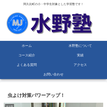
阿久比町の小・中学生対象とした学習塾です！
ホーム
水野塾について
コース紹介
実績
よくある質問
アクセス
お問い合わせ
虫よけ対策パワーアップ！
未分類