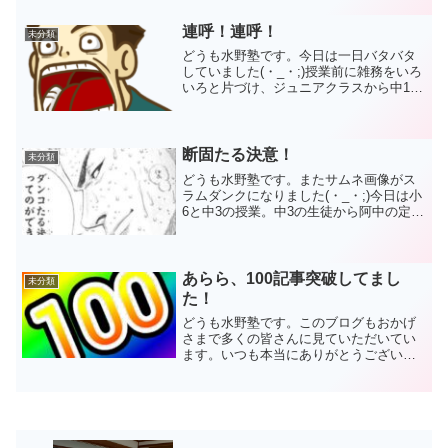
ようになりました。そして、ありがたい
ことに生徒数...
連呼！連呼！
未分類
どうも水野塾です。今日は一日バタバタ
していました(・_・;)授業前に雑務をいろ
いろと片づけ、ジュニアクラスから中1・
中2・自習。なかなか慌ただしく、充実し
た一日でしたね(^_^)/子どもたちの元気な
姿に負けないように、明るく楽しく目い
っぱい...
断固たる決意！
未分類
どうも水野塾です。またサムネ画像がス
ラムダンクになりました(・_・;)今日は小
6と中3の授業。中3の生徒から阿中の定期
テストの問題を貸してもらいました。M
さん、協力してくれて本当にありがとう
ございます！！難易度・範囲・傾向・平
均点などなど分...
あらら、100記事突破してまし
未分類
た！
どうも水野塾です。このブログもおかげ
さまで多くの皆さんに見ていただいてい
ます。いつも本当にありがとうございま
す！！閲覧数で一喜一憂するのは相変わ
らずですが(-_-;)気づいたら総記事が100を
超えていました☆初投稿は2月17日。コツ
コツと積...