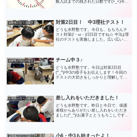
般入試までの残された日数です(>_<)今日
は教材会社の方が、ポスターを持ってき
てくれました。そのポスターには、今年
度の入試日程が掲載されています。早速
何人かの中...
対策2日目！ 中3理社テスト！
水野塾の日々の様子
どうも水野塾です。今日も、もちろんテ
スト対策(/・ω・)/2日目ですね☆ 中3は理
社のテストも実施しました。広い広いテ
スト範囲の一問一答を全て確認していき
ました。みんな集中して取り組みました
ね！結果は修学旅行後に返却します。お
楽しみに！明日...
チーム中３♪
水野塾の日々の様子
どうも水野塾です。今日は対策2日目
(^_^)/中3の様子をお伝えします！今回の
テストの大切さをしっかりと理解してい
る彼ら。とても良く頑張っていますね☆
座席の関係上、中3は2階で取り組んでい
ます。私が1階で指導していて、目が届か
ないタイミング...
差し入れをいただきました！
水野塾の日々の様子
どうも水野塾です。昨日と今日で、保護
者様からありがたい差し入れをいただき
ました(^_^)/お菓子ととうもろこしです！
とても美味しそうです(/・ω・)/対策でハ
ードな日程の中、最高の補給になりそう
です☆ありがとうございました！！そし
て、今日は...
小6・中3も始まったよ！
水野塾の日々の様子