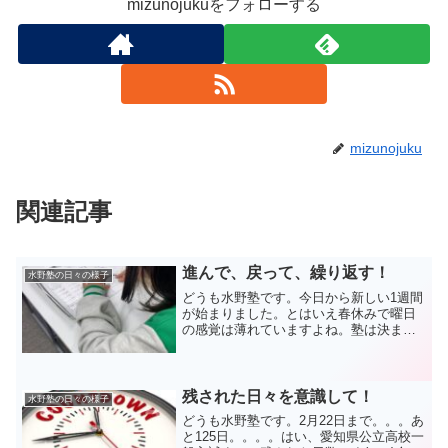
mizunojukuをフォローする
mizunojuku
関連記事
進んで、戻って、繰り返す！
水野塾の日々の様子
どうも水野塾です。今日から新しい1週間
が始まりました。とはいえ春休みで曜日
の感覚は薄れていますよね。塾は決まっ
た曜日にあるので、生活リズムを整えて
いきましょう！週末はあまりいい天気と
は言えませんでしたが、今日からまた晴
天が続きそうです。ポカ...
残された日々を意識して！
水野塾の日々の様子
どうも水野塾です。2月22日まで。。。あ
と125日。。。。はい、愛知県公立高校一