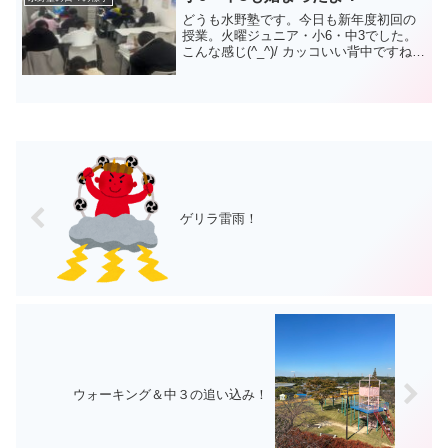
どうも水野塾です。今日も新年度初回の
授業。火曜ジュニア・小6・中3でした。
こんな感じ(^_^)/ カッコいい背中ですね～
小6は初めての集団授業。授業の受け方を
しっかりと伝えました。みんな真剣に、
目を見て、うなずきながら、話を聞いて
くれました...
ゲリラ雷雨！
ウォーキング＆中３の追い込み！