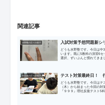
関連記事
入試対策予想問題新シ
水野塾の日々の様子
どうも水野塾です。今日は中
います。既に5教科の演習6
選択、ずいぶんと慣れてきまし
テスト対策最終日！ 
水野塾の日々の様子
どうも水野塾です。今日はテス
（木）から始まった今回の対策
『９９９』理社反復テスト5科