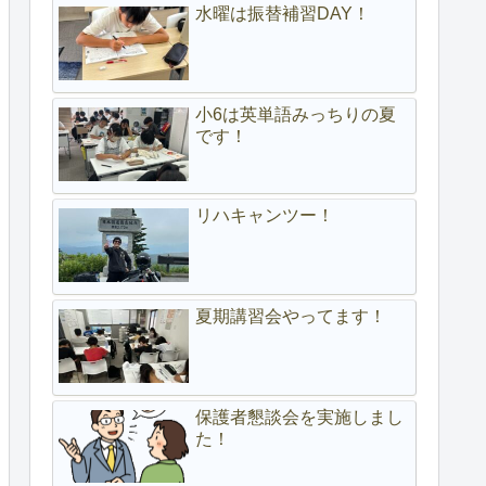
水曜は振替補習DAY！
小6は英単語みっちりの夏
です！
リハキャンツー！
夏期講習会やってます！
保護者懇談会を実施しまし
た！