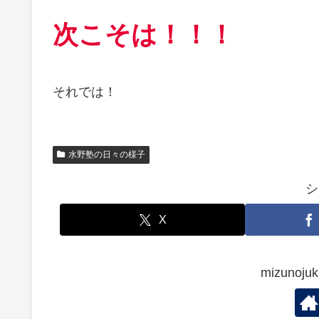
次こそは！！！
それでは！
水野塾の日々の様子
シ
X
mizuno