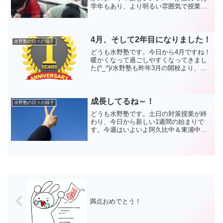
学年もあり、より明るい雰囲気で授業を
展開しています。指導する内容は、前学
年までの復習と新学年の予習。みんな、
この春にガッツリと成長して4月からの新
学期にいいスタートを決...
4月、そして2年目になりました！
水野塾の日々の様子
どうも水野塾です。今日から4月ですね！
暖かくなって過ごしやすくなってきまし
た(^_^)/水野塾も昨年3月の開校より、無
事に1年を迎えることが出来ました。たく
さんの写真とともに振り返ります。 思え
ばあっという間の1年でした。たくさんの
初めての...
成長してるね～！
水野塾の日々の様子
どうも水野塾です。土日の対策授業が終
わり、今日から新しい1週間の始まりで
す。今週はいよいよ阿久比中＆東浦中の
テスト本番。毎日通塾もあと少しですよ
(>_<)最後まで気合い入れていきましょう
ね☆今日の生徒たちの勉強の様子を見て
いると、いろいろな...
満点おめでとう！