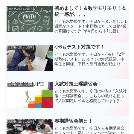
初めまして！＆数学モリモリ！＆
水野塾の日々の様子
統一感が。。。
どうも水野塾です。今日からまた新しい1
週間がスタート！水野塾にとっては第4週
の幕開けです(^_^)/今日から中1に新しい
メンバー、Sくんが参加してくれました。
利き手を骨折していて、なかなか大変そ
うでしたが一生懸命授業を受けてくれま
小6もテスト対策です！
水野塾の日々の様子
した。Sく...
どうも水野塾です。今日から小6も『2学
期塾内テスト』に向けての対策授業。中
学生と同様、平日の毎日通塾が始まりま
した。範囲に該当する問題を完璧になる
まで何度も繰り返すこと！テスト勉強に
おける大切なことを一言で言うとそれが
すべてです。中学生にな...
入試対策土曜講習会！
水野塾の日々の様子
どうも水野塾です。今日は中3の『入試対
策・土曜講習会』。こちらの教材を使っ
て入試問題レベルと格闘しています(/・
ω・)/なかなか難しいものに脳に汗かきな
がら。少しずつ難易度に慣れてきました
ね。そして諦めずに食らいついてくるよ
うになってきてい...
春期講習会初日！
水野塾の日々の様子
どうも水野塾です。今日から春期講習会
がスタート！新しいメンバーが加わった